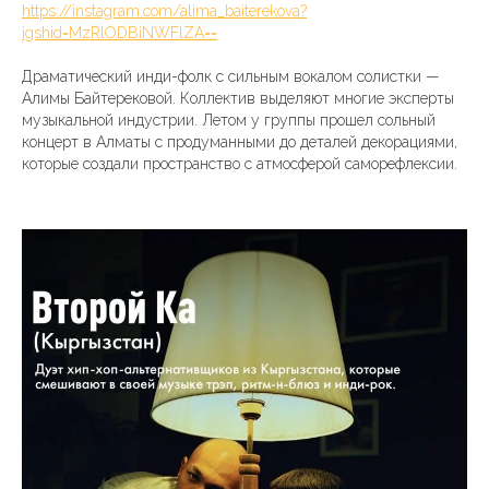
https://instagram.com/alima_baiterekova?
igshid=MzRlODBiNWFlZA==
Драматический инди-фолк с сильным вокалом солистки —
Алимы Байтерековой. Коллектив выделяют многие эксперты
музыкальной индустрии. Летом у группы прошел сольный
концерт в Алматы с продуманными до деталей декорациями,
которые создали пространство с атмосферой саморефлексии.