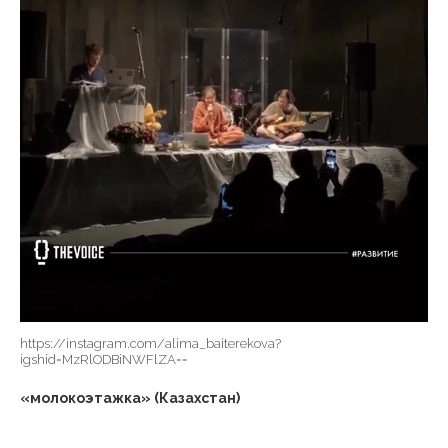
https://instagram.com/alima_baiterekova?
igshid=MzRlODBiNWFlZA==
«молокоэтажка» (Казахстан)