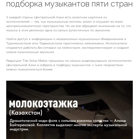
подборка музыкантов пяти стран
У каждой страны Центральной Азии есть визитная карточка из
исполнителей — тех, чьи музыкальные мотивы знают и слушают во всем
центральноазиатском пространстве. Но не все обращают внимание на то, что
музыка в этих регионах одна из самых аутентичных по звучанию.
Найти доступ к информации о независимых музыкальных объединениях в
Туркменистане или Таджикистане практически невозможно. Исполнители
стараются работать без оглядки на мейнстрим, экспериментируют и создают
новые музыкальные звучания.
Редакция The Voice Media прошлась по самым андеграундным исполнителям
Центральной Азии и собрала в подборку музыкантов, с чьим творчеством
можно познакомиться ближе.