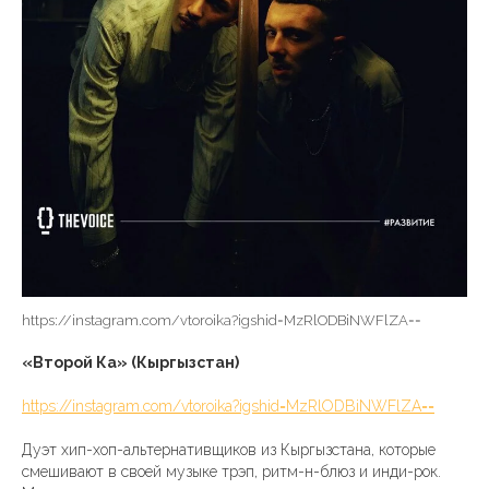
https://instagram.com/vtoroika?igshid=MzRlODBiNWFlZA==
«Второй Ка» (Кыргызстан)
https://instagram.com/vtoroika?igshid=MzRlODBiNWFlZA==
Дуэт хип-хоп-альтернативщиков из Кыргызстана, которые
смешивают в своей музыке трэп, ритм-н-блюз и инди-рок.