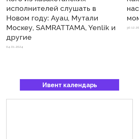
исполнителей слушать в
на
Новом году: Ayau, Мутали
мо
Москеу, SAMRATTAMA, Yenlik и
30.12.2
другие
04.01.2024
Ивент календарь