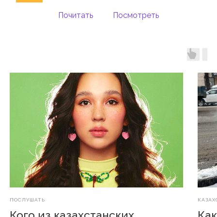
Почитать
Посмотреть
ПОСЛУШАТЬ
КАЗАХ
Кого из казахстанских
Как