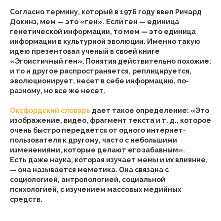
Согласно термину, который в 1976 году ввел Ричард
Докинз, мем — это «ген». Если ген — единица
генетической информации, то мем — это единица
информации в культурной эволюции. Именно такую
идею презентовал ученый в своей книге
«Эгоистичный ген». Понятия действительно похожие:
и то и другое распространяется, реплицируется,
эволюционирует, несет в себе информацию, по-
разному, но все же несет.
Оксфордский словарь
дает такое определение: «Это
изображение, видео, фрагмент текста и т. д., которое
очень быстро передается от одного интернет-
пользователя к другому, часто с небольшими
изменениями, которые делают его забавным».
Есть даже наука, которая изучает мемы и их влияние,
— она называется меметика. Она связана с
социологией, антропологией, социальной
психологией, с изучением массовых медийных
средств.