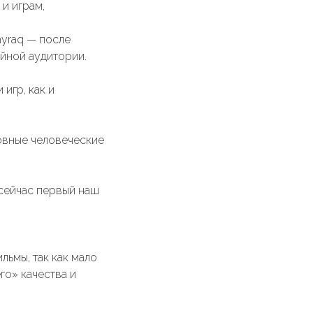
и играм,
hyraq — после
ейной аудитории.
игр, как и
овные человеческие
 сейчас первый наш
льмы, так как мало
го» качества и