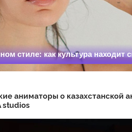
ном стиле: как культура находит с
кие аниматоры о казахстанской 
 studios