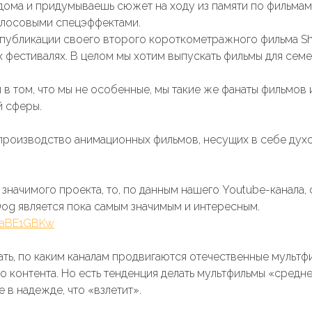
дома и придумываешь сюжет на ходу из памяти по фильмам 
олосовыми спецэффектами.
 публикации своего второго короткометражного фильма S
х фестивалях. В целом мы хотим выпускать фильмы для сем
в том, что мы не особенные, мы такие же фанаты фильмов и 
й сферы.
производство анимационных фильмов, несущих в себе дух
 значимого проекта, то, по данным нашего Youtube-канала,
Dog является пока самым значимым и интересным.
ppaBE1GBKw
ть, по каким каналам продвигаются отечественные мультфи
 контента. Но есть тенденция делать мультфильмы «средне
e в надежде, что «взлетит».