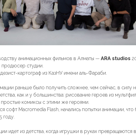
водству анимационных фильмов в Алматы —
ARA studios
20
, продюсер студии.
дезист-картограф из КазНУ имени аль-Фараби.
ации раньше было получить сложнее, чем сейчас, в силу 
етства, как и у большинства: рисование героев из мультфил
 простые комиксы с этими же героями.
ся софт Macromedia Flash, начались попытки анимации, чт
5 году.
и идет из детства, когда игрушки в руках превращаются 