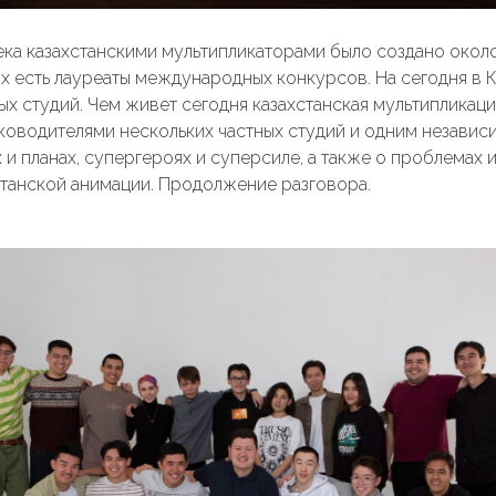
ка казахстанскими мультипликаторами было создано окол
х есть лауреаты международных конкурсов. На сегодня в 
х студий. Чем живет сегодня казахстанская мультипликаци
ководителями нескольких частных студий и одним незави
 и планах, супергероях и суперсиле, а также о проблемах
танской анимации. Продолжение разговора.