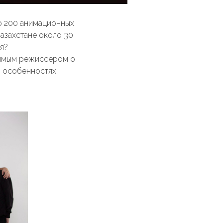
о 200 анимационных
Казахстане около 30
я?
симым режиссером о
 и особенностях