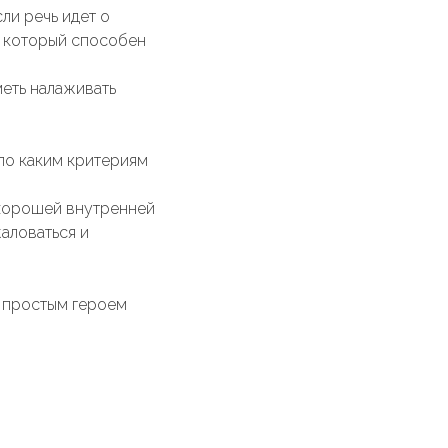
ли речь идет о
, который способен
меть налаживать
 по каким критериям
 хорошей внутренней
жаловаться и
ь простым героем