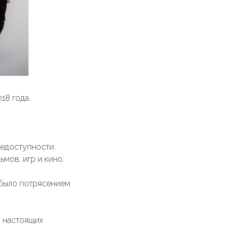
18 года.
недоступности.
ьмов, игр и кино.
о было потрясением
в настоящих