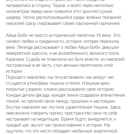
направились в сторону Тараза, и всего через несколько
километров перед нами появился этот архитектурный
шедевр. Уютно расположившийся среди зеленых пейзажей,
мавзолей сразу очаровывает своей изысканной гармонией.
Айша Биби не просто исторический памятник XII века. Это
символ любви и преданности, история, которая пережила
века. Легенда рассказывает о любви Айши Биби, девушки
невероятной красоты, и ее возлюбленного, великого поэта
Карахана. Судьба не позволила им быть вместе, но мавзолей,
построенный в ее честь, стал вечным памятником этой
истории.
Подходя к мавзолею, мы почувствовали, как вокруг нас
сгущается атмосфера тишины и покоя. Изящные арки,
покрытые узорами, словно рассказывали свою историю.
Каждая деталь фасада, каждая линия создавали впечатление
тонкой, но прочной связи между прошлым и настоящим.
Внутри мавзолея нас окутала удивительная тишина. Здесь
невозможно говорить громко: пространство само по себе
настраивает на медитацию. Время будто замедляется, и
каждый шаг звучит как прикосновение к истории. Мы
ощутили, что это место обладает необычной энергетикой,