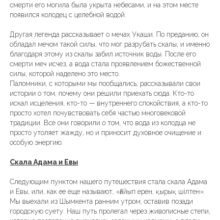
смерти его могила была укрыта небесами, и на этом месте
появился колодец с целебной водой.
Другая легенда рассказывает о мечах Укаши. По преданию, он
обладал мечом такой силы, что мог разрубать скалы, и именно
благодаря этому из скалы забил источник воды. После его
смерти меч исчез, а вода стала проявлением божественной
силы, которой наделено это место.
Паломники, с которыми мы пообщались, рассказывали свои
истории о том, почему они решили приехать сюда. Кто-то
искал исцеления, кто-то — внутреннего спокойствия, а кто-то
просто хотел почувствовать себя частью многовековой
традиции. Все они говорили о том, что вода из колодца не
просто утоляет жажду, но и приносит духовное очищение и
особую энергию.
Скала Адама и Евы
Следующим пунктом нашего путешествия стала скала Адама
и Евы, или, как ее еще называют, «Ғайып ерен, қырық шілтен».
Мы выехали из Шымкента ранним утром, оставив позади
городскую суету. Наш путь пролегал через живописные степи,