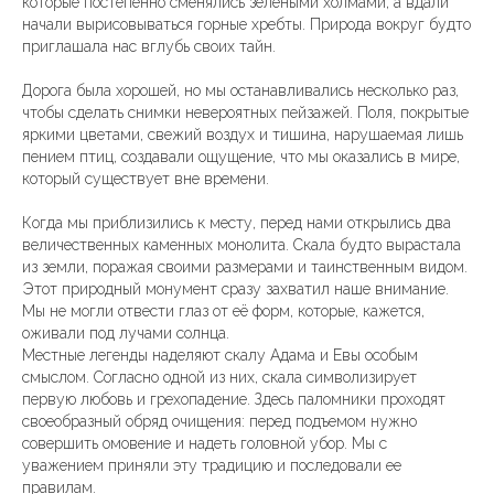
которые постепенно сменялись зелеными холмами, а вдали
начали вырисовываться горные хребты. Природа вокруг будто
приглашала нас вглубь своих тайн.
Дорога была хорошей, но мы останавливались несколько раз,
чтобы сделать снимки невероятных пейзажей. Поля, покрытые
яркими цветами, свежий воздух и тишина, нарушаемая лишь
пением птиц, создавали ощущение, что мы оказались в мире,
который существует вне времени.
Когда мы приблизились к месту, перед нами открылись два
величественных каменных монолита. Скала будто вырастала
из земли, поражая своими размерами и таинственным видом.
Этот природный монумент сразу захватил наше внимание.
Мы не могли отвести глаз от её форм, которые, кажется,
оживали под лучами солнца.
Местные легенды наделяют скалу Адама и Евы особым
смыслом. Согласно одной из них, скала символизирует
первую любовь и грехопадение. Здесь паломники проходят
своеобразный обряд очищения: перед подъемом нужно
совершить омовение и надеть головной убор. Мы с
уважением приняли эту традицию и последовали ее
правилам.