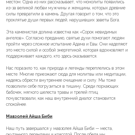
местом. Одна из них рассказывает, что монолиты появились
из-за великой любви мужчины и женщины, которых древние
силы превратили в камень. Другая говорит о том, что это
проклятые души первых людей, нарушивших заветы Бога.
Эта каменистая долина известна как «Сорок невидимых
ангелов». Согласно преданию, святые духи помогают людям
пройти через сложное испытание Адама и Евы. Они наделяют
это место силой и особой энергетикой, которая вдохновляет и
поддерживает каждого, кто здесь оказывается.
Нас поразило то, как природа и легенды переплелись в этом
месте. Многие приезжают сюда для молитвы или медитации,
надеясь обрести внутреннее очищение и силу. Мы тоже
позволили себе погрузиться в тишину. Среди порхающих
бабочек, мягкого шелеста травы и трелей птиц
почувствовали, как наш внутренний диалог становится
спокойнее.
Мавзолей Айша Биби
Наш путь завершался у мавзолея Айша Биби — места,
окутанного легендами и красотой. После обеда мы