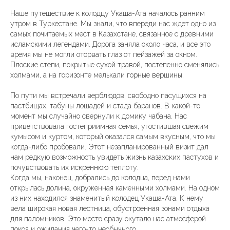
Наше путешествие к колодцу Укаша-Ата началось ранним
утром в Туркестане. Мы знали, что впереди нас ждет одно из
самых почитаемых мест в Казахстане, связанное с древними
исламскими легендами. Дорога заняла около часа, и все это
время мы не могли оторвать глаз от пейзажей за окном.
Плоские степи, покрытые сухой травой, постепенно сменялись
холмами, а на горизонте мелькали горные вершины.
По пути мы встречали верблюдов, свободно пасущихся на
пастбищах, табуны лошадей и стада баранов. В какой-то
момент мы случайно свернули к домику чабана. Нас
приветствовала гостеприимная семья, угостившая свежим
кумысом и куртом, который оказался самым вкусным, что мы
когда-либо пробовали. Этот незапланированный визит дал
нам редкую возможность увидеть жизнь казахских пастухов и
почувствовать их искреннюю теплоту.
Когда мы, наконец, добрались до колодца, перед нами
открылась долина, окруженная каменными холмами. На одном
из них находился знаменитый колодец Укаша-Ата. К нему
вела широкая новая лестница, обустроенная зонами отдыха
для паломников. Это место сразу окутало нас атмосферой
покоя и ожидания чего-то необычного.