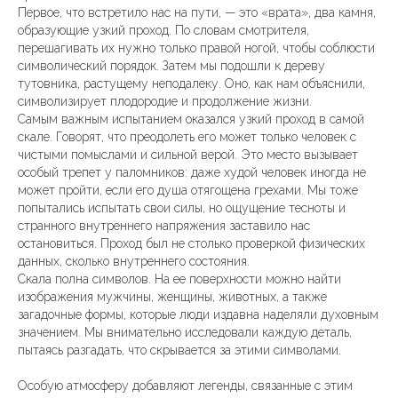
Первое, что встретило нас на пути, — это «врата», два камня,
образующие узкий проход. По словам смотрителя,
перешагивать их нужно только правой ногой, чтобы соблюсти
символический порядок. Затем мы подошли к дереву
тутовника, растущему неподалеку. Оно, как нам объяснили,
символизирует плодородие и продолжение жизни.
Самым важным испытанием оказался узкий проход в самой
скале. Говорят, что преодолеть его может только человек с
чистыми помыслами и сильной верой. Это место вызывает
особый трепет у паломников: даже худой человек иногда не
может пройти, если его душа отягощена грехами. Мы тоже
попытались испытать свои силы, но ощущение тесноты и
странного внутреннего напряжения заставило нас
остановиться. Проход был не столько проверкой физических
данных, сколько внутреннего состояния.
Скала полна символов. На ее поверхности можно найти
изображения мужчины, женщины, животных, а также
загадочные формы, которые люди издавна наделяли духовным
значением. Мы внимательно исследовали каждую деталь,
пытаясь разгадать, что скрывается за этими символами.
Особую атмосферу добавляют легенды, связанные с этим