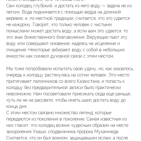
Сам колодец глубокий, и достать из него воду — задача не из
легких. Вода поднимается с помощью ведра на длинной
веревке, и, по местной традиции, считается, что это удается
не каждому. Говорят, что только человек с чистыми
помыслами может достать воду, а если вам это удается, то
это знак божественного благоволения. Верующие пьют эту
воду или совершают омовение, надеясь на исцеление и
очищение. Некоторые забирают воду с собой в небольших
емкостях как символ духовной связи с этим местом.
Мы тоже попробовали испытать свою удачу, но, как оказалось,
очередь к колодцу растянулась на сотни человек. Это место
притягивает паломников со всего Казахстана, и попасть к
колодцу без предварительной записи было практически
невозможно. Нам посоветовали приезжать сюда еще раньше,
чуть ли не на рассвете, чтобы иметь шанс достать воду до
конца дня.
С этим местом связано множество легенд, которые
передаются из поколения в поколение. Самая известная из
них гласит, что колодец возник чудесным образом на месте
захоронения Укаши, сподвижника пророка Мухаммеда.
Считается, что он был воином, защищавшим ислам, а после