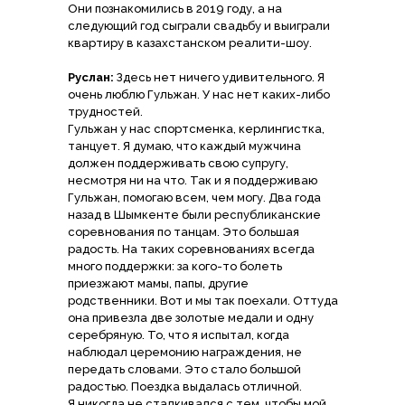
Они познакомились в 2019 году, а на
следующий год сыграли свадьбу и выиграли
квартиру в казахстанском реалити-шоу.
Руслан:
Здесь нет ничего удивительного. Я
очень люблю Гульжан. У нас нет каких-либо
трудностей.
Гульжан у нас спортсменка, керлингистка,
танцует. Я думаю, что каждый мужчина
должен поддерживать свою супругу,
несмотря ни на что. Так и я поддерживаю
Гульжан, помогаю всем, чем могу. Два года
назад в Шымкенте были республиканские
соревнования по танцам. Это большая
радость. На таких соревнованиях всегда
много поддержки: за кого-то болеть
приезжают мамы, папы, другие
родственники. Вот и мы так поехали. Оттуда
она привезла две золотые медали и одну
серебряную. То, что я испытал, когда
наблюдал церемонию награждения, не
передать словами. Это стало большой
радостью. Поездка выдалась отличной.
Я никогда не сталкивался с тем, чтобы мой