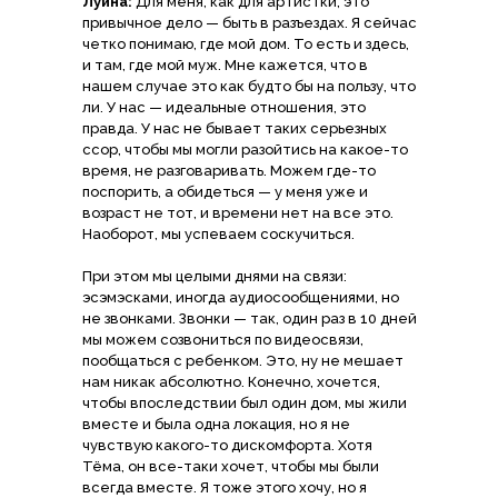
Луина:
Для меня, как для артистки, это
привычное дело — быть в разъездах. Я сейчас
четко понимаю, где мой дом. То есть и здесь,
и там, где мой муж. Мне кажется, что в
нашем случае это как будто бы на пользу, что
ли. У нас — идеальные отношения, это
правда. У нас не бывает таких серьезных
ссор, чтобы мы могли разойтись на какое-то
время, не разговаривать. Можем где-то
поспорить, а обидеться — у меня уже и
возраст не тот, и времени нет на все это.
Наоборот, мы успеваем соскучиться.
При этом мы целыми днями на связи:
эсэмэсками, иногда аудиосообщениями, но
не звонками. Звонки — так, один раз в 10 дней
мы можем созвониться по видеосвязи,
пообщаться с ребенком. Это, ну не мешает
нам никак абсолютно. Конечно, хочется,
чтобы впоследствии был один дом, мы жили
вместе и была одна локация, но я не
чувствую какого-то дискомфорта. Хотя
Тёма, он все-таки хочет, чтобы мы были
всегда вместе. Я тоже этого хочу, но я