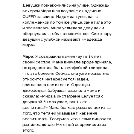
Девушки познакомились на улице. Однажды
вечером Мира шла по улице с надписью
QUEER на спине, Надежда, гулявшая с
коллежанкой по той же улице, заметила это
и посмеялась. Мира услышала девушек и
обернулась, чтобы познакомиться. Свою пару
девушки с улыбкой называют «Надежда
Мира».
Мира:
Я совершила каминг-аут в 15 лет
своей сестре. Мама вначале вроде приняла,
но продолжала быть гомофобкой, говорила,
что это болезнь. Сейчас она уже нормально
относится, интересуется Надей,
приглашала нас в гости. Однажды
двоюродная бабушка позвонила маме и
сказала: «Мира в инстаграме целуется с
девушкой. Что за ужас, как ты ее
воспитала?» Мама больше разозлилась из-за
того, что тетя ей указывает, как меня
воспитывать. Говорила, что я сама виновата,
раз выкладываю. Мы с ней ссорились из-за
этого.