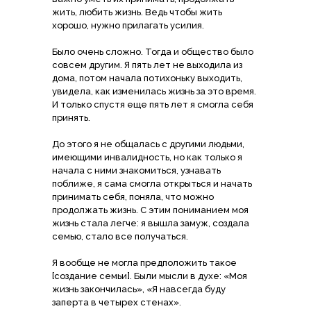
жить, любить жизнь. Ведь чтобы жить
хорошо, нужно прилагать усилия.
Было очень сложно. Тогда и общество было
совсем другим. Я пять лет не выходила из
дома, потом начала потихоньку выходить,
увидела, как изменилась жизнь за это время.
И только спустя еще пять лет я смогла себя
принять.
До этого я не общалась с другими людьми,
имеющими инвалидность, но как только я
начала с ними знакомиться, узнавать
поближе, я сама смогла открыться и начать
принимать себя, поняла, что можно
продолжать жизнь. С этим пониманием моя
жизнь стала легче: я вышла замуж, создала
семью, стало все получаться.
Я вообще не могла предположить такое
[создание семьи]. Были мысли в духе: «Моя
жизнь закончилась», «Я навсегда буду
заперта в четырех стенах».