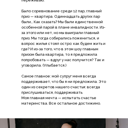
переживаю.
Было соревнование среди 12 пар, главный
приз — квартира. Одиннадцать других пар
были… Как сказать? Мы были единственной
особенной парой в плане инвалидности. Из-
за этого или нет, но мы выиграли главный
приз. Мы тогда собирались пожениться, и
вопрос жилья стоял остро: как будем жить и
где? И из-за того, что в этом шоу главным
призом была квартира, то я предложила
попробовать — вдруг у нас получится? Так и
уговорила. (Улыбается.)
Самое главное: мой супруг меня всегда
поддерживает, что бы я ни предложила. Это
один из секретов нашего счастья: всегда
прислушиваться, поддерживать.
Моя главная мечта — испытать счастье
материнства. Все остальное достижимо.