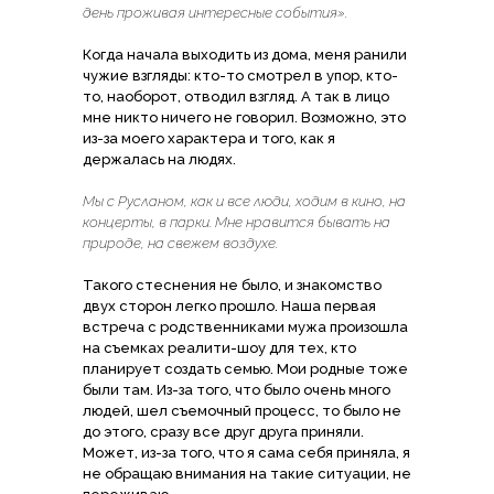
день проживая интересные события».
Когда начала выходить из дома, меня ранили
чужие взгляды: кто-то смотрел в упор, кто-
то, наоборот, отводил взгляд. А так в лицо
мне никто ничего не говорил. Возможно, это
из-за моего характера и того, как я
держалась на людях.
Мы с Русланом, как и все люди, ходим в кино, на
концерты, в парки. Мне нравится бывать на
природе, на свежем воздухе.
Такого стеснения не было, и знакомство
двух сторон легко прошло. Наша первая
встреча с родственниками мужа произошла
на съемках реалити-шоу для тех, кто
планирует создать семью. Мои родные тоже
были там. Из-за того, что было очень много
людей, шел съемочный процесс, то было не
до этого, сразу все друг друга приняли.
Может, из-за того, что я сама себя приняла, я
не обращаю внимания на такие ситуации, не