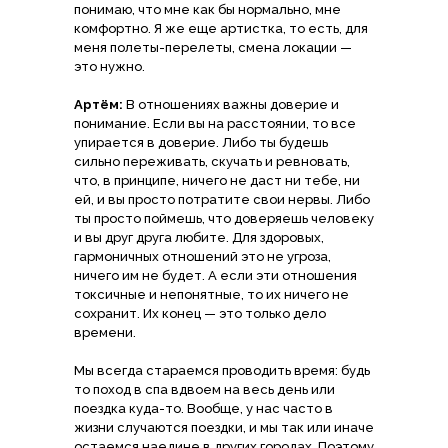
понимаю, что мне как бы нормально, мне
комфортно. Я же еще артистка, то есть, для
меня полеты-перелеты, смена локации —
это нужно.
Артём:
В отношениях важны доверие и
понимание. Если вы на расстоянии, то все
упирается в доверие. Либо ты будешь
сильно переживать, скучать и ревновать,
что, в принципе, ничего не даст ни тебе, ни
ей, и вы просто потратите свои нервы. Либо
ты просто поймешь, что доверяешь человеку
и вы друг друга любите. Для здоровых,
гармоничных отношений это не угроза,
ничего им не будет. А если эти отношения
токсичные и непонятные, то их ничего не
сохранит. Их конец — это только дело
времени.
Мы всегда стараемся проводить время: будь
то поход в спа вдвоем на весь день или
поездка куда-то. Вообще, у нас часто в
жизни случаются поездки, и мы так или иначе
остаемся наедине в других городах. Поэтому