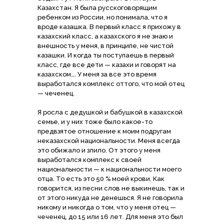
Казахстан. Я была русскоговорящим
ребенком из России, но понимала, что я
вроде казашка. В первый класс я прихожу в
казахский класс, а казахского я не знаю и
внешность у меня, в принципе, не чистой
казашки. И когда ты поступаешь в первый
класс, где все дети — казахи и говорят на
казахском…. У меня за все это время
выработался комплекс оттого, что мой отец
— чеченец.
Я росла с дедушкой и бабушкой в казахской
семье, и у них тоже было какое-то
предвзятое отношение к моим подругам
неказахской национальности. Меня всегда
это обижало и злило. От этого у меня
выработался комплекс к своей
национальности — к национальности моего
отца. То есть это 50 % моей крови. Как
говорится, из песни слов не выкинешь, так и
от этого никуда не денешься. Я не говорила
никому и никогда о том, что у меня отец —
чеченец, до 15 или 16 лет. Для меня это был