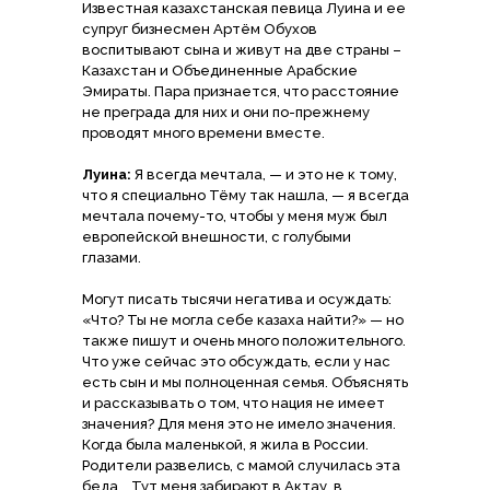
Известная казахстанская певица Луина и ее
супруг бизнесмен Артём Обухов
воспитывают сына и живут на две страны –
Казахстан и Объединенные Арабские
Эмираты. Пара признается, что расстояние
не преграда для них и они по-прежнему
проводят много времени вместе.
Луина:
Я всегда мечтала, — и это не к тому,
что я специально Тёму так нашла, — я всегда
мечтала почему-то, чтобы у меня муж был
европейской внешности, с голубыми
глазами.
Могут писать тысячи негатива и осуждать:
«Что? Ты не могла себе казаха найти?» — но
также пишут и очень много положительного.
Что уже сейчас это обсуждать, если у нас
есть сын и мы полноценная семья. Объяснять
и рассказывать о том, что нация не имеет
значения? Для меня это не имело значения.
Когда была маленькой, я жила в России.
Родители развелись, с мамой случилась эта
беда... Тут меня забирают в Актау, в