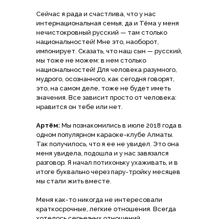
Сейчас я рада и счастлива, что у нас
интернациональная семья, да и Тёма у меня
нечистокровный русский — там столько
национальностей! Мне это, наоборот,
импонирует. Сказать, что наш сын — русский,
мы тоже не можем: в нем столько
национальностей! Для человека разумного,
мудрого, осознанного, как сегодня говорят,
это, на самом деле, тоже не будет иметь
значения. Все зависит просто от человека:
нравится он тебе или нет.
Артём:
Мы познакомились в июле 2018 года в
одном популярном караоке-клубе Алматы.
Так получилось, что я ее не увидел. Это она
меня увидела, подошла и у нас завязался
разговор. Я начал потихоньку ухаживать, и в
итоге буквально через пару-тройку месяцев
мы стали жить вместе.
Меня как-то никогда не интересовали
краткосрочные, легкие отношения. Всегда
хотелось серьезных отношений.