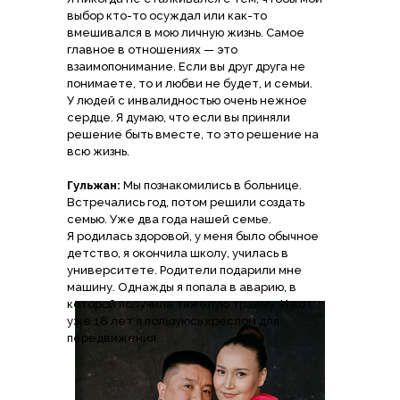
выбор кто-то осуждал или как-то
вмешивался в мою личную жизнь. Самое
главное в отношениях — это
взаимопонимание. Если вы друг друга не
понимаете, то и любви не будет, и семьи.
У людей с инвалидностью очень нежное
сердце. Я думаю, что если вы приняли
решение быть вместе, то это решение на
всю жизнь.
Гульжан:
Мы познакомились в больнице.
Встречались год, потом решили создать
семью. Уже два года нашей семье.
Я родилась здоровой, у меня было обычное
детство, я окончила школу, училась в
университете. Родители подарили мне
машину. Однажды я попала в аварию, в
которой получила тяжелую травму. И вот
уже 16 лет я пользуюсь креслом для
передвижения.