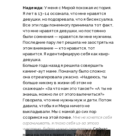
Надежда:
У меня с Мирой похожая история.
Я лет в 13–14 осознала, что мне нравятся
девушки, но подозревала, что я бисексуалка.
Все эти годы понемногу принимала тот факт,
что мне нравятся девушки, но постоянно
были сомнения — нравятся ли мне мужчины.
Последние пару лет решила не заострять на
этом внимание — кто нравится, тот
нравится. Я идентифицирую себя как квир-
девушка.
Больше года назад я решила совершить
каминг-аут маме. Поначалу было сложно:
она отреагировала ужасно. «Надеюсь, ты
больше никому в жизни об этом не
скажешь!» «За что нам это такое?» «А ты не
знаешь, можно ли от этого вылечиться?»
Говорила, что мне нужны муж и дети. Потом
давила, чтобы я и Мира ничего не
выкладывали. Мы с мамой до сих пор
ссоримся на этой почве.
Мне не хочется себя
ограничивать, я плохо себя из-за этого
чувствую, будто нужно скрываться.
Сейчас
мама на пути к принятию. Рада, что ей