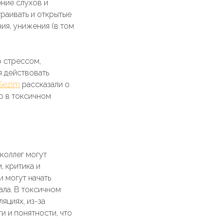
ние слухов и
траивать и открытые
ия, унижения (в том
о стрессом,
я действовать
Sezim
рассказали о
ю в токсичном
коллег могут
, критика и
 могут начать
ала. В токсичном
яциях, из-за
 и понятности, что