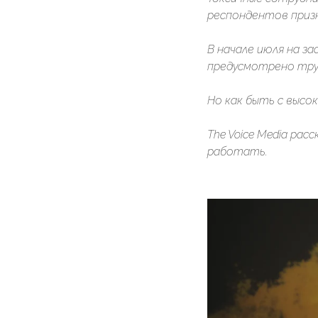
респондентов призн
В начале июля на з
предусмотрено тру
Но как быть с высо
The Voice Media ра
работать.