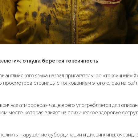
оллеги»: откуда берется токсичность
 английского языка назвал прилагательное «токсичный» (to
о просмотров страницы с толкованием этого слова на сай
ксичная атмосфера» чаще всего употребляется для описа
чем месте, которая влияет на психическое здоровье сотру
онфликты, нарушение субординации и дисциплины, очевидн