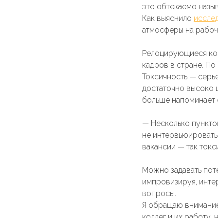
это обтекаемо назы
Как выяснило
иссле
атмосферы на рабоч
Релоцирующиеся ком
кадров в стране. По
Токсичность — серье
достаточно высоко ц
больше напоминает 
— Несколько пункто
не интервьюировать 
вакансии — так токс
Можно задавать пот
импровизируя, инте
вопросы.
Я обращаю внимание
коллег и их работу,