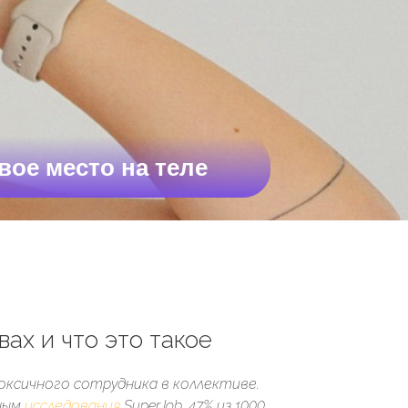
вое место на теле
ах и что это такое
оксичного сотрудника в коллективе.
нным
исследования
SuperJob, 47% из 1000