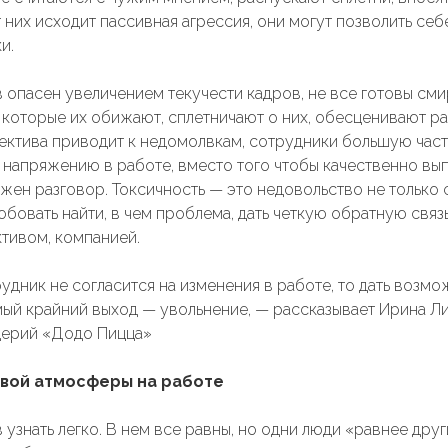
от них исходит пассивная агрессия, они могут позволить се
и.
 опасен увеличением текучести кадров, не все готовы сми
 которые их обижают, сплетничают о них, обесценивают ра
ектива приводит к недомолвкам, сотрудники большую час
 напряжению в работе, вместо того чтобы качественно вып
ажен разговор. Токсичность — это недовольство не только 
бовать найти, в чем проблема, дать четкую обратную связь,
ктивом, компанией.
удник не согласится на изменения в работе, то дать возм
мый крайний выход — увольнение, — рассказывает Ирина Ли
церий «Додо Пицца»
вой атмосферы на работе
 узнать легко. В нем все равны, но одни люди «равнее дру