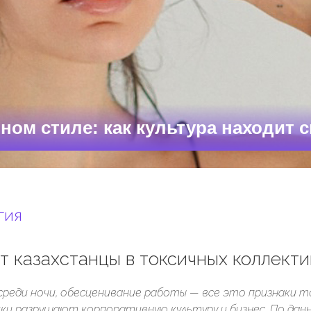
ном стиле: как культура находит с
ГИЯ
т казахстанцы в токсичных коллектив
среди ночи, обесценивание работы — все это признаки т
ки разрушают корпоративную культуру и бизнес. По да