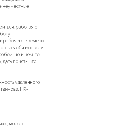
бе неуместные
риться, работая с
боту.
ть рабочего времени
олнять обязанности.
собой, но и чем-то
 дать понять, что
ожность удаленного
твинова, HR-
гих», может