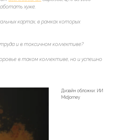
работать хуже.
альных картах, в рамках которых
 труда и в токсичном коллективе?
доровье в таком коллективе, но и успешно
Дизайн обложки: ИИ
Midjorney