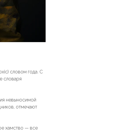
xic) словом года. С
те словаря
ния невыносимой
дников, отмечают
ое хамство — все