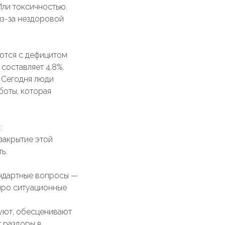
Или токсичностью.
из-за нездоровой
аются с дефицитом
 составляет 4,8%.
. Сегодня люди
боты, которая
:
закрытие этой
ь.
андартные вопросы —
 про ситуационные
куют, обесценивают
т раздоры в