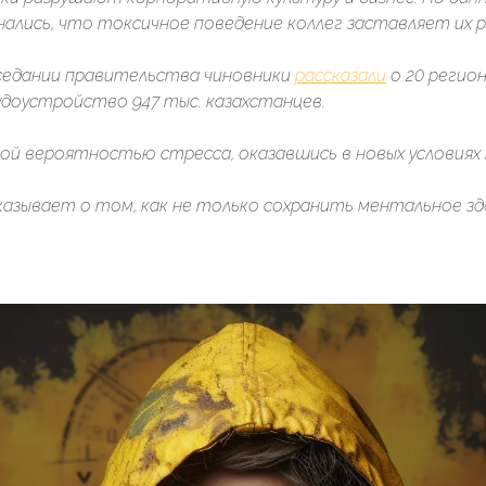
ались, что токсичное поведение коллег заставляет их 
аседании правительства чиновники
рассказали
о 20 регион
доустройство 947 тыс. казахстанцев.
кой вероятностью стресса, оказавшись в новых условиях
ссказывает о том, как не только сохранить ментальное з