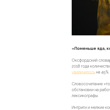
«Поменьше яда, к
Оксфордский словарь
2018 года количеств
увеличилось
на 45%.
Словосочетание «то
обстановки на рабо
лексикографы.
Интриги и мелкие к