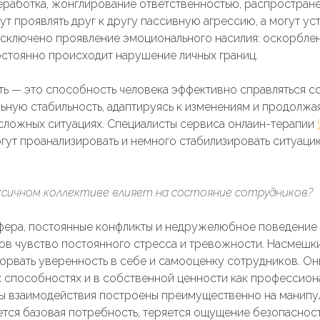
еработка, жонглирование ответственностью, распростране
гут проявлять друг к другу пассивную агрессию, а могут ус
 исключено проявление эмоционального насилия: оскорблен
остоянно происходит нарушение личных границ.
ь — это способность человека эффективно справляться с
ьную стабильность, адаптируясь к изменениям и продолжа
сложных ситуациях. Специалисты сервиса онлаин-терапии
огут проанализировать и немного стабилизировать ситуаци
ксичном коллективе влияет на состояние сотрудников?
фера, постоянные конфликты и недружелюбное поведение 
ов чувство постоянного стресса и тревожности. Насмешки
орвать уверенность в себе и самооценку сотрудников. Они
х способностях и в собственной ценности как профессион
ы взаимодействия построены преимущественно на манипул
тся базовая потребность, теряется ощущение безопасности