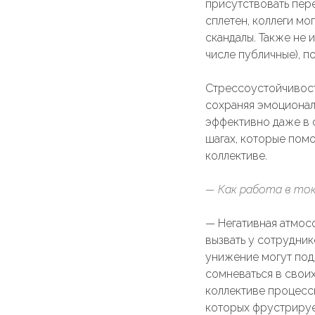
присутствовать пер
сплетен, коллеги мо
скандалы. Также не
числе публичные), п
Стрессоустойчивост
сохраняя эмоционал
эффективно даже в 
шагах, которые пом
коллективе.
— Как работа в то
— Негативная атмос
вызвать у сотрудник
унижение могут под
сомневаться в свои
коллективе процесс
которых фрустрируе