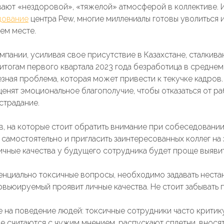
вают «нездоровой», «тяжелой» атмосферой в коллективе. 
дование
центра Pew, многие миллениалы готовы уволиться 
ем месте.
пании, усиливая свое присутствие в Казахстане, сталкив
 итогам первого квартала 2023 года безработица в среднем
зная проблема, которая может привести к текучке кадров
енят эмоциональное благополучие, чтобы отказаться от ра
страдание.
в, на которые стоит обратить внимание при собеседовании
самостоятельно и пригласить заинтересованных коллег на 
ичные качества у будущего сотрудника будет проще выявит
енциально токсичные вопросы, необходимо задавать нест
рвьюируемый проявит личные качества. Не стоит забывать
 на поведение людей: токсичные сотрудники часто крити
 не считаются с чужим мнением, распускают сплетни, внося