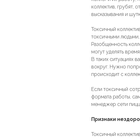
коллектив, грубят, 
высказывания и шутк
Токсичный коллектив
токсичными людьми,
Разобщенность колл
могут уделять время
В таких ситуациях в
вокруг. Нужно попро
происходит с колле
Если токсичный сотр
формата работы, са
менеджер сети пиц
Признаки нездоро
Токсичный коллектив