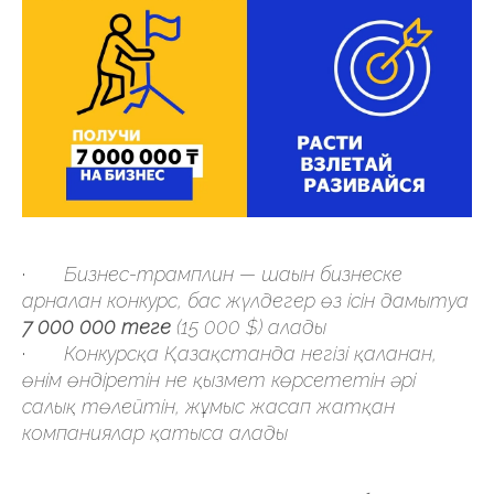
·
Бизнес-трамплин — шағын бизнеске
арналған конкурс, бас жүлдегер өз ісін дамытуға
7 000 000 теңге
(15 000 $) алады
·
Конкурсқа Қазақстанда негізі қаланған,
өнім өндіретін не қызмет көрсететін әрі
салық төлейтін, жұмыс жасап жатқан
компаниялар қатыса алады