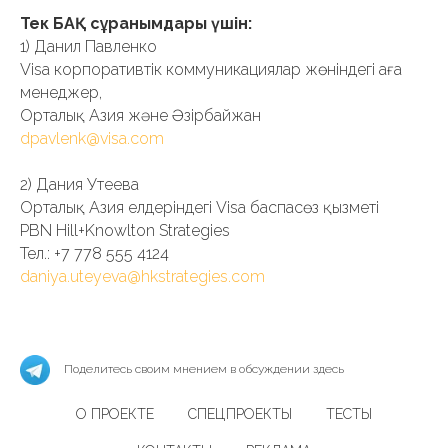
Тек БАҚ сұранымдары үшін:
1) Данил Павленко
Visa корпоративтік коммуникациялар жөніндегі аға
менеджер,
Орталық Азия және Әзірбайжан
dpavlenk@visa.com
2) Дания Утеева
Орталық Азия елдеріндегі Visa баспасөз қызметі
PBN Hill+Knowlton Strategies
Тел.: +7 778 555 4124
daniya.uteyeva@hkstrategies.com
Поделитесь своим мнением в обсуждении здесь
О ПРОЕКТЕ
СПЕЦПРОЕКТЫ
ТЕСТЫ