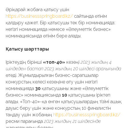
Әріқарай жобаға қатысу үшін
https://businessspringboard.kz/
сайтында өтінім
қалдыру қажет. Бір қатысушы тек бір номинацияда:
негізгі номинацияда немесе «Әлеуметтік бизнес»
номинациясында өтінім бере алады.
Қатысу шарттары
Іріктеудің бірінші
«топ-40»
кезеңі
2023 жылдың 4
шілдеден бастап 2023 жылдың 20 шілдесі аралығында
өтеді. Жұмылдырылған бизнес-сарапшылар
конкурстың келесі кезеңіне өту үшін негізгі
номинацияда
30
қатысушыны және «Әлеуметтік
бизнес» номинациясында
10
қатысушыны іріктеп
алады. «Топ-40»-қа енген қатысушылардың тізімі ашық
дауыс беру үшін және конкурстың 10 финалистін
таңдау үшін жобаның
https://businessspringboard.kz/
ресми парағында
2023 жылдың 21 шілдесінде
жарияланатын болады.