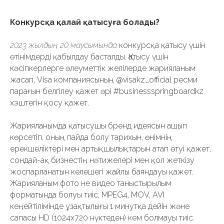
Конкурсқа қалай қатысуға болады?
2023 жылдың 20 маусымында
конкурсқа қатысу үшін
өтінімдерді қабылдау басталды. Қатысу үшін
кәсіпкерлерге әлеуметтік желілерде жарияланым
жасап, Visa компаниясының @visakz_official ресми
парағын белгілеу қажет әрі #businessspringboardkz
хэштегін қосу қажет.
Жарияланымда қатысушы бренд идеясын ашып
көрсетіп, оның пайда болу тарихын, өнімнің
ерекшеліктері мен артықшылықтарын атап өтуі қажет,
сондай-ақ бизнестің нәтижелері мен қол жеткізу
жоспарланатын келешегі жайлы баяндауы қажет.
Жарияланым фото не видео таныстырылым
форматында болуы тиіс, MPEG4, MOV, AVI
кеңейтілімінде ұзақтылығы 1 минутқа дейін және
сапасы HD (1024x720 нүктеден) кем болмауы тиіс.