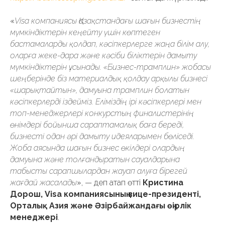
«
Visa компаниясы Қазақстандағы шағын бизнестің
мүмкіндіктерін кеңейту үшін көптеген
бастамаларды қолдап, кәсіпкерлерге жаңа білім алу,
оларға жеке-дара және кәсіби біліктерін дамыту
мүмкіндіктерін ұсынады. «Бизнес-трамплин» жобасы
шеңберінде біз материалдық қолдау арқылы бизнесі
«шарықтайтын», дамуына трамплин болатын
кәсіпкерлерді іздейміз. Еліміздің ірі кәсіпкерлері мен
топ-менеджерлері конкурстың финалистерінің
өнімдері бойынша сараптамалық баға береді,
бизнесті одан әрі дамыту идеяларымен бөліседі.
Жоба аясында шағын бизнес өкілдері олардың
дамуына және толғандыратын сауалдарына
табысты сарапшылардан жауап алуға бірегей
жағдай жасалады
», — деп атап өтті
Кристина
Дорош, Visa компаниясының вице-президенті,
Орталық Азия және Әзірбайжандағы өңірлік
менеджері
.