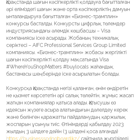
Қазақстанда шағын кәсіпкерлікті қолдауға бағытталған
әрі еліміздегі шағын және орта кәсіпкерліктің дамуын
ынталандыруға бағытталған «Бизнес-трамплин»
конкурсы басталды. Конкурсты цифрлық төлемдер
индустриясындағы әлемдік көшбасшы – Visa
компаниясы іске асырады. Жобаның техникалық
серіктесі – AIFC Professional Services Group Limited
компаниясы. «Бизнес-трамплин» жобасы жергілікті
шағын кәсіпкерлікті қолдау мақсатында Visa
#WhereYouShopMatters #buylocals жаһандық
бастамасы шеңберінде іске асырылатын болады.
Конкурсқа Қазақстанда негізі қаланған, өнім өндіретін
не қызмет көрсететін әрі салық төлейтін, жұмыс жасап
жатқан компаниялар қатыса алады. Қатысушы өз
идеясын жүзеге асыра алатындығын дәлелдеу керек
және бөлінген қаражатты пайдаланудың қаржылық
жоспарын ұсынуы тиіс. Өтінімдерді қабылдау 2023
жылдың 3 шілдеге дейін (3 шілдені қоса алғанда)
https://businessspringboard.kz/
сайтында жүргізіледі.