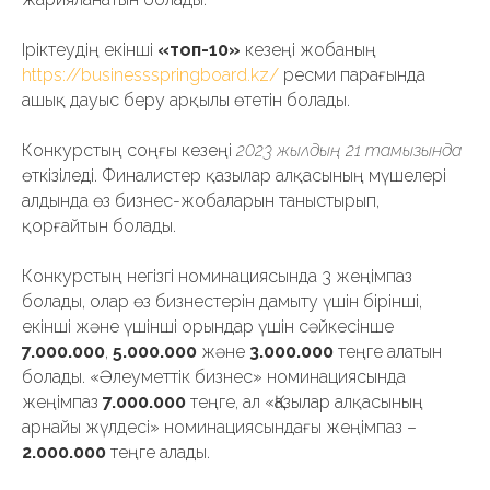
Іріктеудің екінші
«топ-10»
кезеңі жобаның
https://businessspringboard.kz/
ресми парағында
ашық дауыс беру арқылы өтетін болады.
Конкурстың соңғы кезеңі
2023 жылдың 21 тамызында
өткізіледі. Финалистер қазылар алқасының мүшелері
алдында өз бизнес-жобаларын таныстырып,
қорғайтын болады.
Конкурстың негізгі номинациясында 3 жеңімпаз
болады, олар өз бизнестерін дамыту үшін бірінші,
екінші және үшінші орындар үшін сәйкесінше
7.000.000
,
5.000.000
және
3.000.000
теңге алатын
болады. «Әлеуметтік бизнес» номинациясында
жеңімпаз
7.000.000
теңге, ал «Қазылар алқасының
арнайы жүлдесі» номинациясындағы жеңімпаз –
2.000.000
теңге алады.