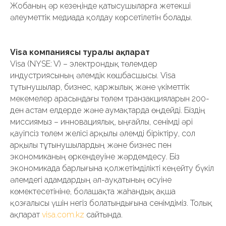
Жобаның әр кезеңінде қатысушыларға жетекші
әлеуметтік медиада қолдау көрсетілетін болады.
Visa компаниясы туралы ақпарат
Visa (NYSE: V) – электрондық төлемдер
индустриясының әлемдік көшбасшысы. Visa
тұтынушылар, бизнес, қаржылық және үкіметтік
мекемелер арасындағы төлем транзакцияларын 200-
ден астам елдерде және аумақтарда өңдейді. Біздің
миссиямыз – инновациялық, ыңғайлы, сенімді әрі
қауіпсіз төлем желісі арқылы әлемді біріктіру, сол
арқылы тұтынушылардың және бизнес пен
экономиканың өркендеуіне жәрдемдесу. Біз
экономикада барлығына қолжетімділікті кеңейту бүкіл
әлемдегі адамдардың әл-ауқатының өсуіне
көмектесетініне, болашақта жаһандық ақша
қозғалысы үшін негіз болатындығына сенімдіміз. Толық
ақпарат
visa.com.kz
сайтында.