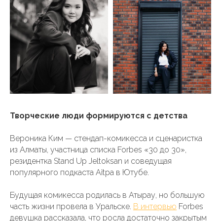
Творческие люди формируются с детства
Вероника Ким — стендап-комикесса и сценаристка
из Алматы, участница списка Forbes «30 до 30»,
резидентка Stand Up Jeltoksan и соведущая
популярного подкаста Aitpa в Ютубе.
Будущая комикесса родилась в Атырау, но большую
часть жизни провела в Уральске.
В интервью
Forbes
девушка рассказала, что росла достаточно закрытым