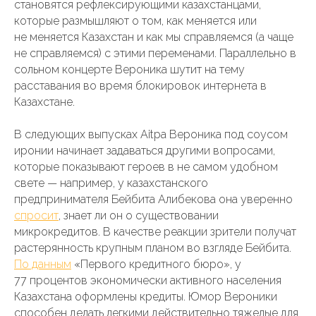
становятся рефлексирующими казахстанцами,
которые размышляют о том, как меняется или
не меняется Казахстан и как мы справляемся (а чаще
не справляемся) с этими переменами. Параллельно в
сольном концерте Вероника шутит на тему
расставания во время блокировок интернета в
Казахстане.
В следующих выпусках Aitpa Вероника под соусом
иронии начинает задаваться другими вопросами,
которые показывают героев в не самом удобном
свете — например, у казахстанского
предпринимателя Бейбита Алибекова она уверенно
спросит
, знает ли он о существовании
микрокредитов. В качестве реакции зрители получат
растерянность крупным планом во взгляде Бейбита.
По данным
«Первого кредитного бюро», у
77 процентов экономически активного населения
Казахстана оформлены кредиты. Юмор Вероники
способен делать легкими действительно тяжелые для