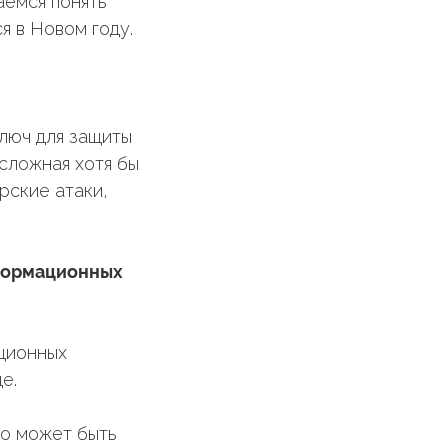
аемся понять
я в Новом году.
ключ для защиты
сложная хотя бы
рские атаки,
нформационных
ционных
е.
то может быть