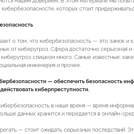
ются нашим доверием. В этом материале мы попыт
 кибербезопасности, которых стоит придерживатьс
безопасность
вает о том, что кибербезопасность — это замок и 
ных от киберугроз. Сфера достаточно серьезная и 
: киберугроз слишком много. Самые известные: хаке
социальная инженерия и прочее.
кибербезопасности — обеспечить безопасность и
одействовать киберпреступности.
кибербезопасность в наше время — время информа
больше данных хранится и передается в онлайн-сред
регать — стоит ожидать серьезных последствий. Э