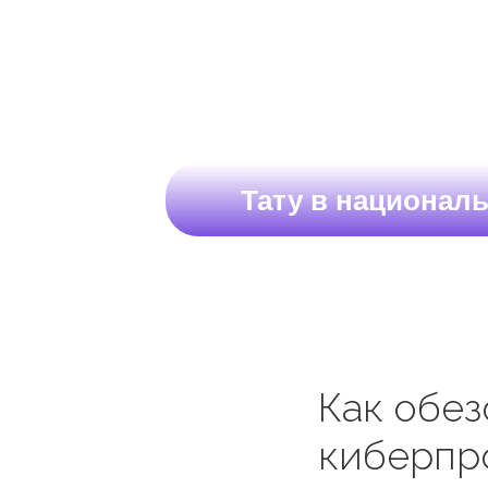
Тату в националь
Как обез
киберпро