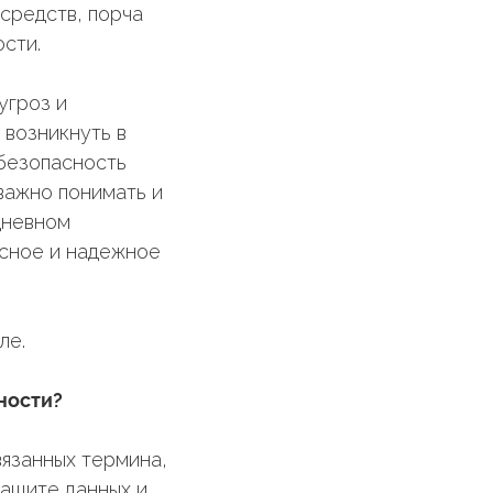
средств, порча
сти.
угроз и
 возникнуть в
 безопасность
важно понимать и
дневном
асное и надежное
ле.
ности?
язанных термина,
защите данных и