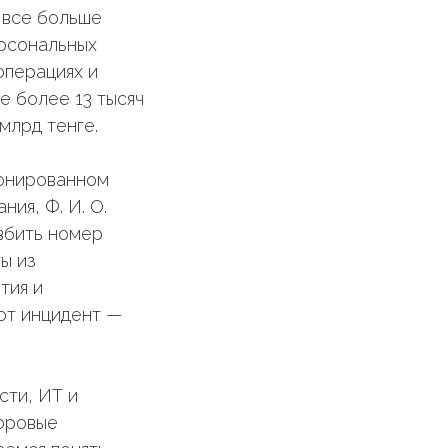
 все больше
ерсональных
операциях и
не более 13 тысяч
 млрд тенге.
ионированном
ия, Ф. И. О.
вбить номер
ы из
тия и
от инцидент —
сти, ИТ и
ифровые