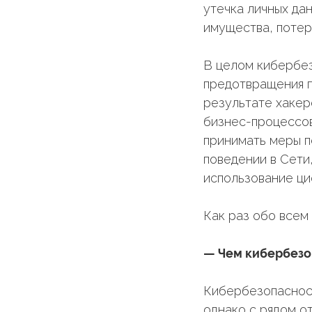
утечка личных да
имущества, потер
В целом кибербез
предотвращения п
результате хакер
бизнес-процессов
принимать меры 
поведении в Сети
использование ци
Как раз обо всем
— Чем кибербезо
Кибербезопасност
однако с рядом от