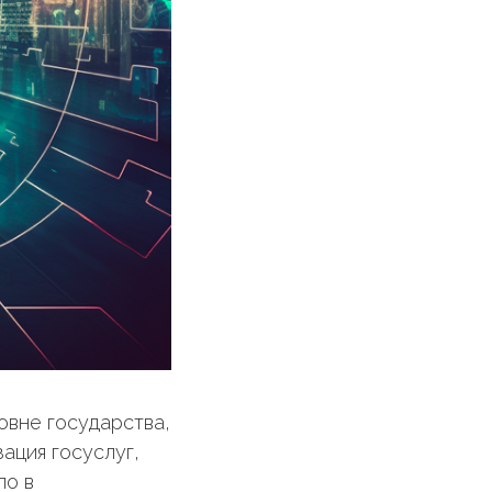
овне государства,
ация госуслуг,
ло в