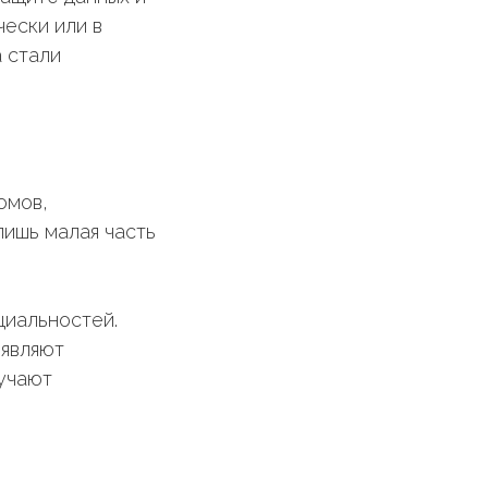
ески или в
а стали
омов,
лишь малая часть
циальностей.
ыявляют
зучают